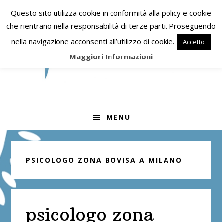
Passa
Passa
Passa
Questo sito utilizza cookie in conformità alla policy e cookie
alla
al
alla
che rientrano nella responsabilità di terze parti. Proseguendo
navigazione
contenuto
barra
nella navigazione acconsenti all’utilizzo di cookie.
Accetto
primaria
principale
laterale
Maggiori Informazioni
primaria
MENU
PSICOLOGO ZONA BOVISA A MILANO
psicologo zona