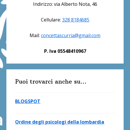
Indirizzo: via Alberto Nota, 46
laterale
primaria
Cellulare:
328 8184685
Mail:
concettascurria@gmail.com
P. Iva 05548410967
Puoi trovarci anche su…
BLOGSPOT
Ordine degli psicologi della lombardia